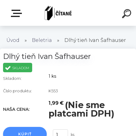
Úvod
»
Beletria
»
Dlhý tieň Ivan Šafhauser
Dlhý tieň Ivan Šafhauser
SKLADOM
1 ks
Skladom:
Číslo produktu:
K553
(Nie sme
1,99 €
NAŠA CENA:
platcami DPH)
KÚPIŤ
ks